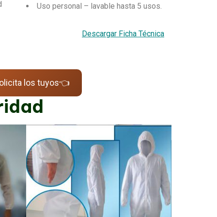
d
Uso personal – lavable hasta 5 usos.
Descargar Ficha Técnica
olicita los tuyos👈
ridad