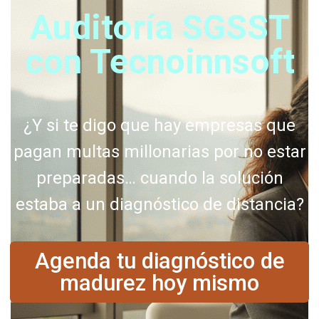
Auditoría SGSST
con Tecnoinnsoft
¿Y si te digo que hay empresas que
pagan multas millonarias por no estar
preparadas… cuando la solución
estaba a un diagnóstico de distancia?
Agenda tu diagnóstico de
madurez hoy mismo