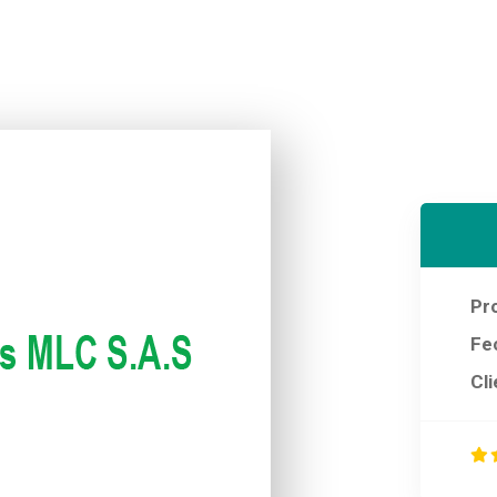
Pr
Fe
Cli