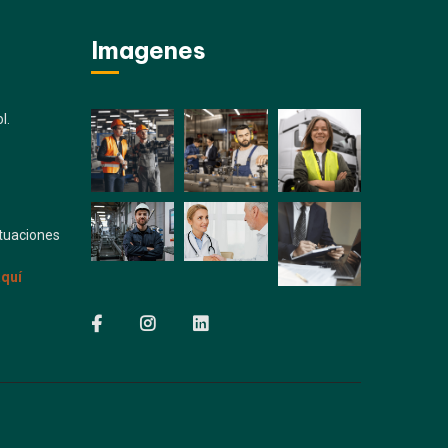
Imagenes
l.
ituaciones
aquí