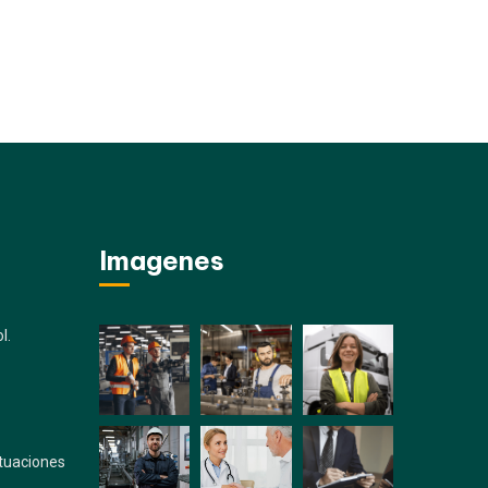
Imagenes
l.
ituaciones