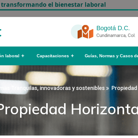
 transformando el bienestar laboral
Bogotá D.C.
Cundinamarca, Col.
ón laboral
Capacitaciones
Guías, Normas y Casos de
as Tranquilas, innovadoras y sostenibles
Propiedad 
Propiedad Horizonta