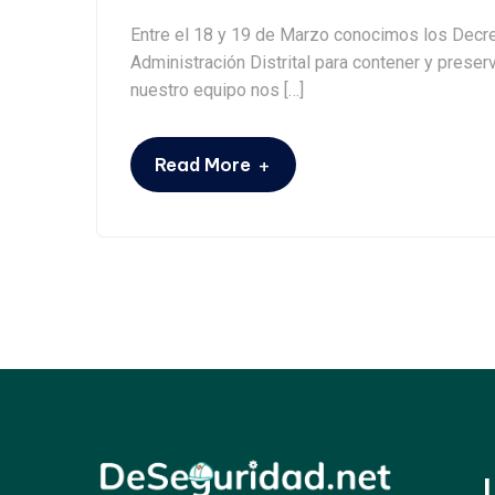
Entre el 18 y 19 de Marzo conocimos los Decret
Administración Distrital para contener y prese
nuestro equipo nos […]
+
Read More