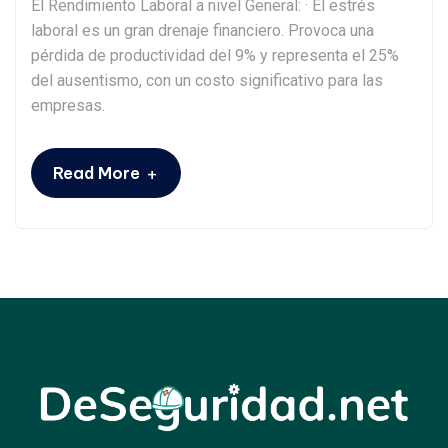
El Rendimiento Laboral a nivel General: · El estrés
laboral es un gran drenaje financiero. Provoca una
pérdida de productividad del 9% y representa el 25%
del ausentismo, con un costo significativo para las
empresas.
+
Read More