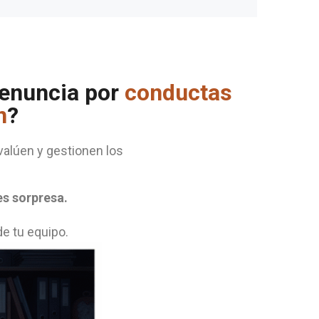
denuncia por
conductas
n
?
alúen y gestionen los
es sorpresa.
e tu equipo.