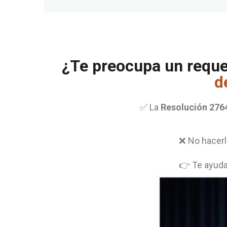
¿Te preocupa un reque
d
✅ La
Resolución 276
❌ No hacerl
👉 Te ayuda