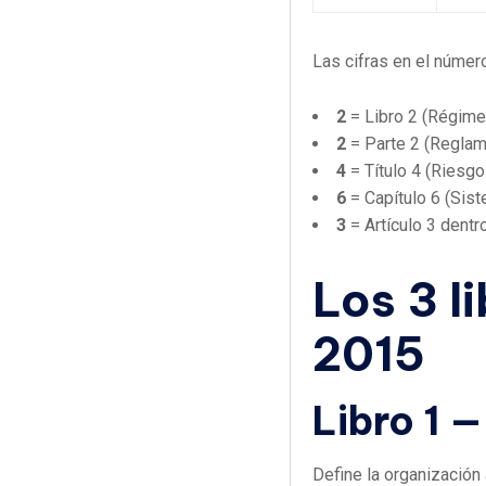
Las cifras en el número
2
= Libro 2 (Régimen
2
= Parte 2 (Reglam
4
= Título 4 (Riesgo
6
= Capítulo 6 (Sis
3
= Artículo 3 dentro
Los 3 l
2015
Libro 1 —
Define la organización