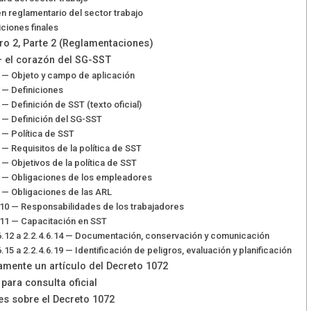
n reglamentario del sector trabajo
iciones finales
bro 2, Parte 2 (Reglamentaciones)
 — el corazón del SG-SST
.1 — Objeto y campo de aplicación
2 — Definiciones
3 — Definición de SST (texto oficial)
4 — Definición del SG-SST
5 — Política de SST
6 — Requisitos de la política de SST
7 — Objetivos de la política de SST
.8 — Obligaciones de los empleadores
.9 — Obligaciones de las ARL
6.10 — Responsabilidades de los trabajadores
6.11 — Capacitación en SST
.6.12 a 2.2.4.6.14 — Documentación, conservación y comunicación
6.15 a 2.2.4.6.19 — Identificación de peligros, evaluación y planificación
amente un artículo del Decreto 1072
para consulta oficial
es sobre el Decreto 1072