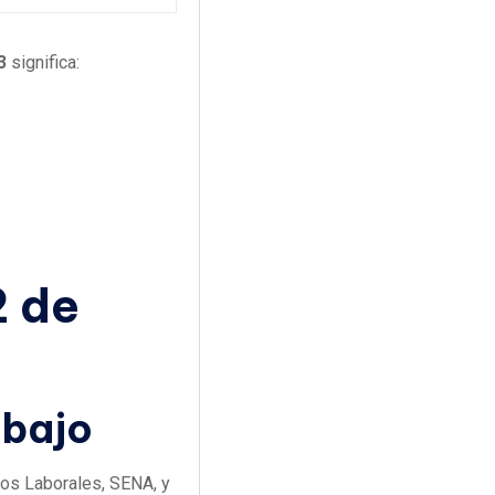
3
significa:
2 de
abajo
sgos Laborales, SENA, y