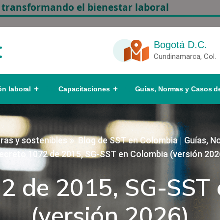
 transformando el bienestar laboral
Bogotá D.C.
Cundinamarca, Col.
ón laboral
Capacitaciones
Guías, Normas y Casos de
ras y sostenibles
Blog de SST en Colombia | Guías, N
ecreto 1072 de 2015, SG-SST en Colombia (versión 202
72 de 2015, SG-SST 
(versión 2026)