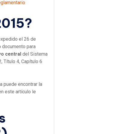
eglamentario
2015?
expedido el 26 de
lo documento para
o central
del Sistema
2, Título 4, Capítulo 6
a puede encontrar la
 este artículo le
s
R)