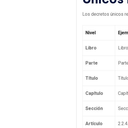
Los decretos únicos reg
Nivel
Ejem
Libro
Libro
Parte
Part
Título
Títul
Capítulo
Capít
Sección
Secc
Artículo
2.2.4